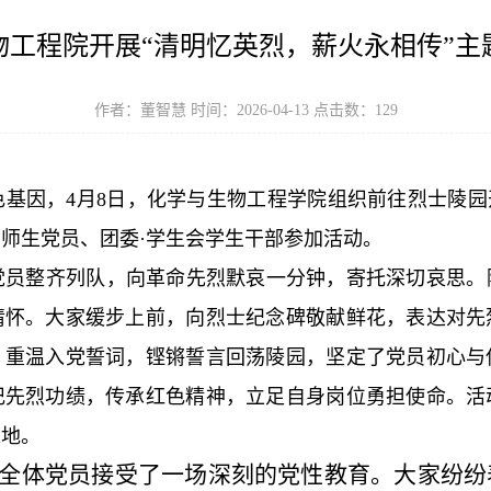
物工程院开展“清明忆英烈，薪火永相传”主
作者：董智慧 时间：2026-04-13 点击数：
129
基因，4月8日，化学与生物工程学院组织前往烈士陵园
师生党员、团委·学生会学生干部参加活动。
党员整齐列队，向革命先烈默哀一分钟，寄托深切哀思。
情怀。大家缓步上前，向烈士纪念碑敬献鲜花，表达对先
，重温入党誓词，铿锵誓言回荡陵园，坚定了党员初心与
记先烈功绩，传承红色精神，立足自身岗位勇担使命。活
之地。
全体党员接受了一场深刻的党性教育。大家纷纷