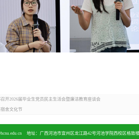
召开2026届毕业生党员民主生活会暨廉洁教育座谈会
届宿舍文化节
hcnu.edu.cn
地址：广西河池市宜州区龙江路42号河池学院西校区格致楼8楼